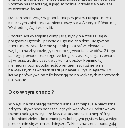
Sportów na Orientację, a pięć lat później odbyły się pierwsze
mistrzostwa świata.
Dziś ten sport wciąż najpopularniejszy jest w Europie. Nieco
mniejszym zainteresowaniem cieszy się w Ameryce Północnej,
Wschodniej Azji i Australii.
Chociaż jest dyscypliną olimpijską, nigdy nie znalazł się w
programie igrzysk. I pewnie długo nie znajdzie. Biegów na
orientację w zasadzie nie sposób pokazać w telewizji ze
względu na zbyt rozległy teren rozgrywania zawodów. Z tego
samego powodu oraz tego, że biegi zazwyczaj organizowane
są w lesie, trudno oczekiwać tłumu kibiców. Pomimo tej
niemedialności, popularność orienteeringu rośnie, a na
największych zawodach startuje nawet 25 tys. biegaczy. To
liczba porównywalna z frekwencją na największych maratonach
na świecie.
O co w tym chodzi?
W biegu na orientację bardzo ważna jest mapa, ale nieco inna
od tych używanych podczas leśnych wędrówek. Podstawowa
różnica polega na tym, że lasy oznaczone są na niej różnymi
odcieniami zieleni. Im ciemniejszy kolor, tym gęstszy las, a więc
poruszanie się w nim trudniejsze. Takie oznaczenia pomagają