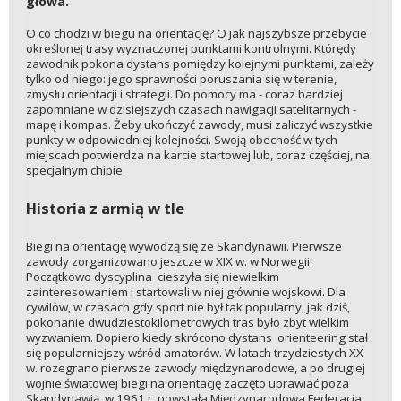
głowa.
O co chodzi w biegu na orientację? O jak najszybsze przebycie
określonej trasy wyznaczonej punktami kontrolnymi. Którędy
zawodnik pokona dystans pomiędzy kolejnymi punktami, zależy
tylko od niego: jego sprawności poruszania się w terenie,
zmysłu orientacji i strategii. Do pomocy ma - coraz bardziej
zapomniane w dzisiejszych czasach nawigacji satelitarnych -
mapę i kompas. Żeby ukończyć zawody, musi zaliczyć wszystkie
punkty w odpowiedniej kolejności. Swoją obecność w tych
miejscach potwierdza na karcie startowej lub, coraz częściej, na
specjalnym chipie.
Historia z armią w tle
Biegi na orientację wywodzą się ze Skandynawii. Pierwsze
zawody zorganizowano jeszcze w XIX w. w Norwegii.
Początkowo dyscyplina cieszyła się niewielkim
zainteresowaniem i startowali w niej głównie wojskowi. Dla
cywilów, w czasach gdy sport nie był tak popularny, jak dziś,
pokonanie dwudziestokilometrowych tras było zbyt wielkim
wyzwaniem. Dopiero kiedy skrócono dystans orienteering stał
się popularniejszy wśród amatorów. W latach trzydziestych XX
w. rozegrano pierwsze zawody międzynarodowe, a po drugiej
wojnie światowej biegi na orientację zaczęto uprawiać poza
Skandynawią, w 1961 r. powstała Międzynarodowa Federacja