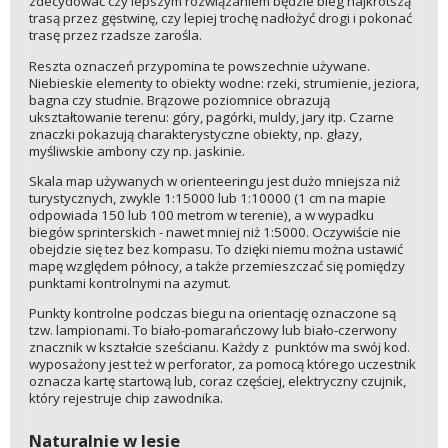
zdecydować czy lepszym rozwiązaniem będzie bieg najkrótszą
trasą przez gęstwinę, czy lepiej trochę nadłożyć drogi i pokonać
trasę przez rzadsze zarośla.
Reszta oznaczeń przypomina te powszechnie używane.
Niebieskie elementy to obiekty wodne: rzeki, strumienie, jeziora,
bagna czy studnie. Brązowe poziomnice obrazują
ukształtowanie terenu: góry, pagórki, muldy, jary itp. Czarne
znaczki pokazują charakterystyczne obiekty, np. głazy,
myśliwskie ambony czy np. jaskinie.
Skala map używanych w orienteeringu jest dużo mniejsza niż
turystycznych, zwykle 1:15000 lub 1:10000 (1 cm na mapie
odpowiada 150 lub 100 metrom w terenie), a w wypadku
biegów sprinterskich - nawet mniej niż 1:5000. Oczywiście nie
obejdzie się tez bez kompasu. To dzięki niemu można ustawić
mapę względem północy, a także przemieszczać się pomiędzy
punktami kontrolnymi na azymut.
Punkty kontrolne podczas biegu na orientację oznaczone są
tzw. lampionami. To biało-pomarańczowy lub biało-czerwony
znacznik w kształcie sześcianu. Każdy z punktów ma swój kod.
wyposażony jest też w perforator, za pomocą którego uczestnik
oznacza kartę startową lub, coraz częściej, elektryczny czujnik,
który rejestruje chip zawodnika.
Naturalnie w lesie