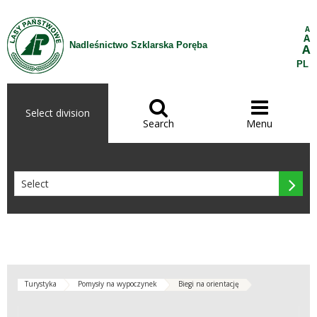
Skip to Content
A
A
Nadleśnictwo Szklarska Poręba
A
PL


Select division
Search
Menu

Turystyka
Pomysły na wypoczynek
Biegi na orientację