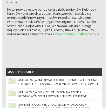
internetu.
Do tej pory powstało ponad czterdzieści projektów Zielonych
Punktów Kontrolnych w Lasach Państwowych. Są takie na
terenie nadleśnictw: Krynki, Bytów, Przedborów, Olsztynek,
Wieruszów, Maskulińskie, Spychowo, Brynek, Gdańsk, Mielec,
Strzebielino, Hajnówka, Lipka, Woziwoda, Miękinia, Elbląg,
Dojlidy, Solec Kujawski, Supraśl, Krasnystaw i Augustów. Ich
wykaz można znaleźć na stronie
www.zielonypunktkontrolny.pl
.
ASSET PUBLISHER
ASSET PUBLISHER
AKTUALIZACJA! INFORMACJA O UDOSTĘPNIONYCH SZLAKACH
I DRODZE LEŚNEJ W OKOLICACH MICHAŁOWIC, PIECHOWIC I
SOBIESZOWA
AKTUALIZACJA! KONIEC UTRUDNIEŃ NA SZLAKU
ROWEROWYM "PĘTLA DWÓCH RZEK" W LEŚNICTWIE
KROKUSY
ZAMKNIĘTY ODCINEK DROGI LESNEJ W OKOLICACH