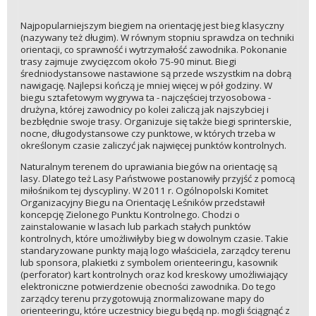
Najpopularniejszym biegiem na orientację jest bieg klasyczny
(nazywany też długim). W równym stopniu sprawdza on techniki
orientacji, co sprawność i wytrzymałość zawodnika. Pokonanie
trasy zajmuje zwycięzcom około 75-90 minut. Biegi
średniodystansowe nastawione są przede wszystkim na dobrą
nawigację. Najlepsi kończą je mniej więcej w pół godziny. W
biegu sztafetowym wygrywa ta - najczęściej trzyosobowa -
drużyna, której zawodnicy po kolei zaliczą jak najszybciej i
bezbłędnie swoje trasy. Organizuje się także biegi sprinterskie,
nocne, długodystansowe czy punktowe, w których trzeba w
określonym czasie zaliczyć jak najwięcej punktów kontrolnych.
Naturalnym terenem do uprawiania biegów na orientację są
lasy. Dlatego też Lasy Państwowe postanowiły przyjść z pomocą
miłośnikom tej dyscypliny. W 2011 r. Ogólnopolski Komitet
Organizacyjny Biegu na Orientację Leśników przedstawił
koncepcję Zielonego Punktu Kontrolnego. Chodzi o
zainstalowanie w lasach lub parkach stałych punktów
kontrolnych, które umożliwiłyby bieg w dowolnym czasie. Takie
standaryzowane punkty mają logo właściciela, zarządcy terenu
lub sponsora, plakietki z symbolem orienteeringu, kasownik
(perforator) kart kontrolnych oraz kod kreskowy umożliwiający
elektroniczne potwierdzenie obecności zawodnika. Do tego
zarządcy terenu przygotowują znormalizowane mapy do
orienteeringu, które uczestnicy biegu będą np. mogli ściągnąć z