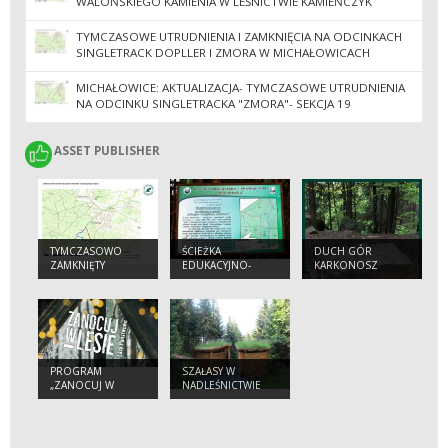
WALOŃSKIEGO KAMIENIA W LEŚNICTWIE KAMIEŃCZYK
TYMCZASOWE UTRUDNIENIA I ZAMKNIĘCIA NA ODCINKACH
SINGLETRACK DOPLLER I ZMORA W MICHAŁOWICACH
MICHAŁOWICE: AKTUALIZACJA- TYMCZASOWE UTRUDNIENIA
NA ODCINKU SINGLETRACKA "ZMORA"- SEKCJA 19
ASSET PUBLISHER
ASSET PUBLISHER
TYMCZASOWO
ŚCIEŻKA
DUCH GÓR
ZAMKNIĘTY
EDUKACYJNO-
KARKONOSZ
FRAGMENT ŚCIEŻKI
EKOLOGICZNA
EDUKACYJNEJ
„JELENIÓWKA”
"JELENIÓWKA"
PROGRAM
SZAŁASY W
„ZANOCUJ W
NADLEŚNICTWIE
LESIE”
SZKLARSKA
PORĘBA