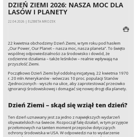
DZIEŃ ZIEMI 2026: NASZA MOC DLA
LASÓW I PLANETY
22.04.2026 | ELŻBIETA MROZEK
22 kwietnia obchodzimy Dzień Ziemi, w tym roku pod hasłem
„Our Power, Our Planet – nasza moc, nasza planeta”. To święto
wspólnej odpowiedzialności za środowisko i dowód, że
codzienne działania – także leśników – realnie wpływają na
przyszłość Ziemi.
Początkowo Dzień Ziemi był oddolną inicjatywą. 22 kwietnia 1970
r. 20 mln Amerykanów - wówczas 10 proc. populacji Stanów
Zjednoczonych - wyszło na ulice, aby zaprotestować przeciwko
ignorancji środowiskowej i domagać się nowej drogi dla planety.
Dzień Ziemi – skąd się wziął ten dzień?
Ten dzień uznawany jest za jedno z największych wydarzeń
obywatelskich na świecie. Rozpoczął falę działań, w tym przyjęcie
przełomowych na tamten moment przepisów dotyczących
ochrony środowiska w USA. W odpowiedzi na to wydarzenie