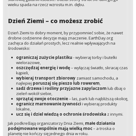
wieku spada na rzecz wzrostu m.in. dębu.
Dzień Ziemi – co możesz zrobić
Dzień Ziemi to dobry moment, by przypomnieć sobie, że nawet
drobne codzienne decyzje mają znaczenie. EarthDay.org
zachęca do działań prostych, lecz realnie wpływających na
środowisko:
ograniczaj zużycie plastiku
- wybieraj torby i butelki
wielorazowe,
oszczędzaj energię i wodę
– wyłączaj światło, skracaj czas
kąpieli,
wybieraj transport zbiorowy
zamiast samochodu, a
najlepiej
poruszaj się pieszo lub rowerem
,
sadź drzewa i rośliny przyjazne zapylaczom
lub dbaj o
zieleń wokół siebie,
sprzątaj swoje otoczenie
– las, park lub najbliższą okolicę,
ogranicz marnowanie żywności
i wybieraj produkty
lokalne,
ucz się i dziel wiedzą o ochronie środowiska
z innymi.
Jak podkreślają organizatorzy Dnia Ziemi,
małe działania
podejmowane wspólnie mają wielką moc
– a troska o
planetę nie kończy się jednego dnia w roku.