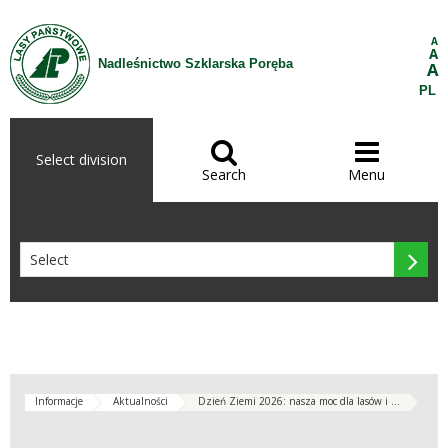
Skip to Content
A
A
Nadleśnictwo Szklarska Poręba
A
PL


Select division
Search
Menu

Informacje
Aktualności
Dzień Ziemi 2026: nasza moc dla lasów i ...