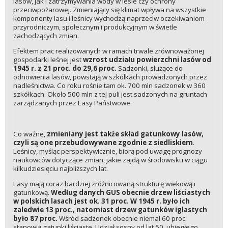
lasów, jak i zatrzymywania wody w lesie czy ochrony
przeciwpożarowej. Zmieniający się klimat wpływa na wszystkie
komponenty lasu i leśnicy wychodzą naprzeciw oczekiwaniom
przyrodniczym, społecznym i produkcyjnym w świetle
zachodzących zmian.
Efektem prac realizowanych w ramach trwale zrównoważonej
gospodarki leśnej jest
wzrost udziału powierzchni lasów od
1945 r. z 21 proc. do 29,6 proc.
Sadzonki, służące do
odnowienia lasów, powstają w szkółkach prowadzonych przez
nadleśnictwa. Co roku rośnie tam ok. 700 mln sadzonek w 360
szkółkach. Około 500 mln z tej puli jest sadzonych na gruntach
zarządzanych przez Lasy Państwowe.
Co ważne,
zmieniany jest także skład gatunkowy lasów,
czyli są one przebudowywane zgodnie z siedliskiem
.
Leśnicy, myśląc perspektywicznie, biorą pod uwagę prognozy
naukowców dotyczące zmian, jakie zajdą w środowisku w ciągu
kilkudziesięciu najbliższych lat.
Lasy mają coraz bardziej zróżnicowaną strukturę wiekową i
gatunkową.
Według danych GUS obecnie drzew liściastych
w polskich lasach jest ok. 31 proc. W 1945 r. było ich
zaledwie 13 proc., natomiast drzew gatunków iglastych
było 87 proc.
Wśród sadzonek obecnie niemal 60 proc.
stanowią gatunki liściaste. Udział sosny od lat 50. ubiegłego