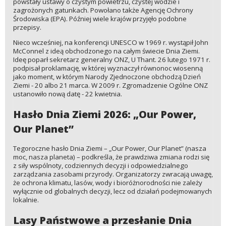
powstały ustawy o czystym powietrzu, czystej wodzie i
zagrożonych gatunkach. Powołano także Agencję Ochrony
Środowiska (EPA). Później wiele krajów przyjęło podobne
przepisy.
Nieco wcześniej, na konferencji UNESCO w 1969 r. wystąpił John
McConnel z ideą obchodzonego na całym świecie Dnia Ziemi.
Ideę poparł sekretarz generalny ONZ, U Thant. 26 lutego 1971 r.
podpisał proklamację, w której wyznaczył równonoc wiosenną
jako moment, w którym Narody Zjednoczone obchodzą Dzień
Ziemi - 20 albo 21 marca. W 2009 r. Zgromadzenie Ogólne ONZ
ustanowiło nową datę - 22 kwietnia.
Hasło Dnia Ziemi 2026: „Our Power,
Our Planet”
Tegoroczne hasło Dnia Ziemi – „Our Power, Our Planet” (nasza
moc, nasza planeta) – podkreśla, że prawdziwa zmiana rodzi się
z siły wspólnoty, codziennych decyzji i odpowiedzialnego
zarządzania zasobami przyrody. Organizatorzy zwracają uwagę,
że ochrona klimatu, lasów, wody i bioróżnorodności nie zależy
wyłącznie od globalnych decyzji, lecz od działań podejmowanych
lokalnie.
Lasy Państwowe a przesłanie Dnia