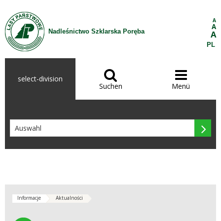
Zum Inhalt wechseln
A
A
Nadleśnictwo Szklarska Poręba
A
PL


select-division
Suchen
Menü

Informacje
Aktualności