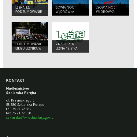
LEŚNA 12,
SOWIA NOC –
„SOWIA NOC –
PODSUMOWANIE
WĘDRÓWKA
WĘDRÓWKA
2026
PRZEZ NOCNY LAS
PRZEZ NOCNY
LAS”
PODSUMOWANIE
ZAPROSZENIE
BIEGU LEŚNIKA W
LEŚNA 12-STKA
NADLEŚNICTWIE
SZKLARSKA
PORĘBA
KONTAKT:
Nadleśnictwo
Szklarska Poręba
ul. Krasińskiego 6
58-580 Szklarska Poręba
tel. 75 71 72 332
fax 75 71 72 360
szklarska@wroclaw.lasy.gov.pl