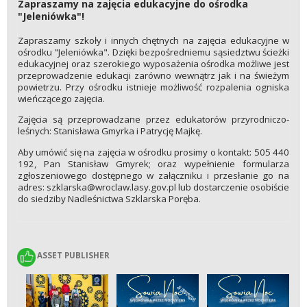
Zapraszamy na zajęcia edukacyjne do ośrodka
"Jeleniówka"!
Zapraszamy szkoły i innych chętnych na zajęcia edukacyjne w
ośrodku "Jeleniówka". Dzięki bezpośredniemu sąsiedztwu ścieżki
edukacyjnej oraz szerokiego wyposażenia ośrodka możliwe jest
przeprowadzenie edukacji zarówno wewnątrz jak i na świeżym
powietrzu. Przy ośrodku istnieje możliwość rozpalenia ogniska
wieńczącego zajęcia.
Zajęcia są przeprowadzane przez edukatorów przyrodniczo-
leśnych: Stanisława Gmyrka i Patrycję Majkę.
Aby umówić się na zajęcia w ośrodku prosimy o kontakt: 505 440
192, Pan Stanisław Gmyrek; oraz wypełnienie formularza
zgłoszeniowego dostępnego w załączniku i przesłanie go na
adres: szklarska@wroclaw.lasy.gov.pl lub dostarczenie osobiście
do siedziby Nadleśnictwa Szklarska Poręba.
ASSET PUBLISHER
ASSET PUBLISHER