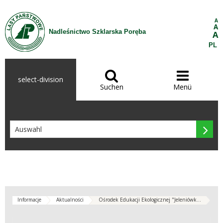
Zum Inhalt wechseln
A
A
Nadleśnictwo Szklarska Poręba
A
PL


select-division
Suchen
Menü

Informacje
Aktualności
Ośrodek Edukacji Ekologicznej "Jeleniówk...